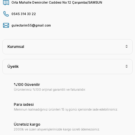
Orta Mahalle Demirciler Caddesi No:12 Çarşamba/SAMSUN
0545 314 33 22
gulectarim55@gmail.com
Kurumsal
Üyelik
%100 Güvenilir
Ürünlerimiz %100 orijinal garantili ve faturalıdır.
Para iadesi
Memnun kalmadığınız ürünleri 15 iş günü içerisinde iade edebilirsiniz.
Ücretsiz kargo
2000₺ ve üzeri alışverişlerinizde kargo ücreti ödemezsiniz.