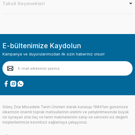
Taksit Seçenekleri
E-bültenimize Kaydolun
Kampanya ve duyurularımızdan ilk sizin haberiniz olsun!
Güleç Zirai Mücadele Tarım Ürünleri olarak kuruluşu 1984’ten günümüze
ülkemizin önemli toprak mahsullerinin üretimi ve yetiştirilmesinde büyük
rol oynayan zirai ilaç ve tarım makinelerinin satışı ve servisini siz değerli
müşterilerimize kesintisiz sağlamaya çalışıyoruz.