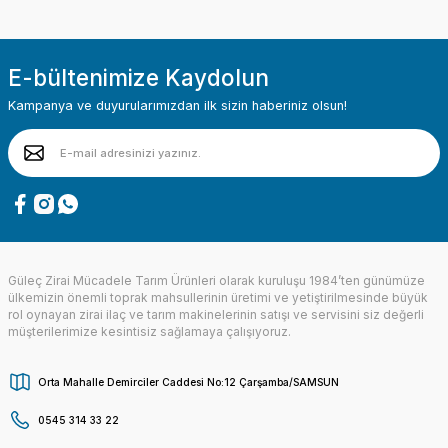
E-bültenimize Kaydolun
Kampanya ve duyurularımızdan ilk sizin haberiniz olsun!
Güleç Zirai Mücadele Tarım Ürünleri olarak kuruluşu 1984’ten günümüze
ülkemizin önemli toprak mahsullerinin üretimi ve yetiştirilmesinde büyük
rol oynayan zirai ilaç ve tarım makinelerinin satışı ve servisini siz değerli
müşterilerimize kesintisiz sağlamaya çalışıyoruz.
Orta Mahalle Demirciler Caddesi No:12 Çarşamba/SAMSUN
0545 314 33 22