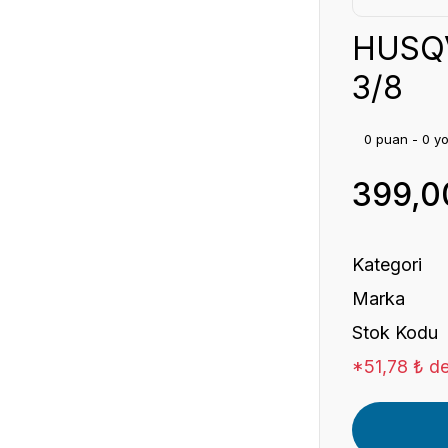
HUSQVA
3/8
0 puan - 0 y
399,0
Kategori
Marka
Stok Kodu
*51,78 ₺ de