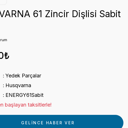
RNA 61 Zincir Dişlisi Sabit
orum
0₺
Yedek Parçalar
Husqvarna
ENERGY61Sabit
n başlayan taksitlerle!
GELİNCE HABER VER