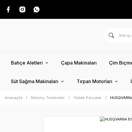
Bahçe Aletleri
Çapa Makinaları
Çim Biçme
Süt Sağma Makinaları
Tırpan Motorları
Anasayfa
Motorlu Testereler
Yedek Parçalar
HUSQVARNA 6