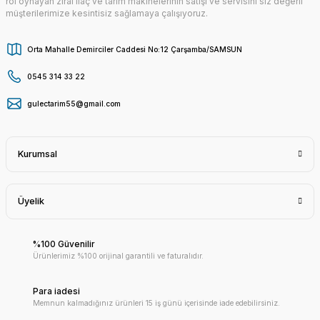
rol oynayan zirai ilaç ve tarım makinelerinin satışı ve servisini siz değerli
müşterilerimize kesintisiz sağlamaya çalışıyoruz.
Orta Mahalle Demirciler Caddesi No:12 Çarşamba/SAMSUN
0545 314 33 22
gulectarim55@gmail.com
Kurumsal
Üyelik
%100 Güvenilir
Ürünlerimiz %100 orijinal garantili ve faturalıdır.
Para iadesi
Memnun kalmadığınız ürünleri 15 iş günü içerisinde iade edebilirsiniz.