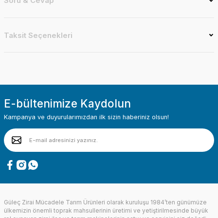
Soru & Cevap
Taksit Seçenekleri
E-bültenimize Kaydolun
Kampanya ve duyurularımızdan ilk sizin haberiniz olsun!
Güleç Zirai Mücadele Tarım Ürünleri olarak kuruluşu 1984’ten günümüze
ülkemizin önemli toprak mahsullerinin üretimi ve yetiştirilmesinde büyük