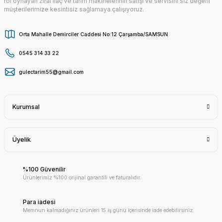
rol oynayan zirai ilaç ve tarım makinelerinin satışı ve servisini siz değerli
müşterilerimize kesintisiz sağlamaya çalışıyoruz.
Orta Mahalle Demirciler Caddesi No:12 Çarşamba/SAMSUN
0545 314 33 22
gulectarim55@gmail.com
Kurumsal
Üyelik
%100 Güvenilir
Ürünlerimiz %100 orijinal garantili ve faturalıdır.
Para iadesi
Memnun kalmadığınız ürünleri 15 iş günü içerisinde iade edebilirsiniz.