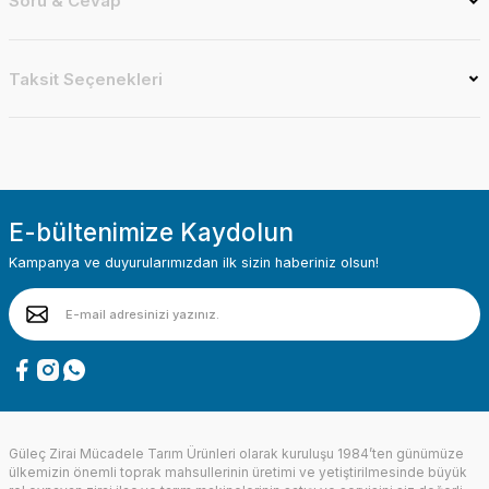
Soru & Cevap
Taksit Seçenekleri
E-bültenimize Kaydolun
Kampanya ve duyurularımızdan ilk sizin haberiniz olsun!
Güleç Zirai Mücadele Tarım Ürünleri olarak kuruluşu 1984’ten günümüze
ülkemizin önemli toprak mahsullerinin üretimi ve yetiştirilmesinde büyük