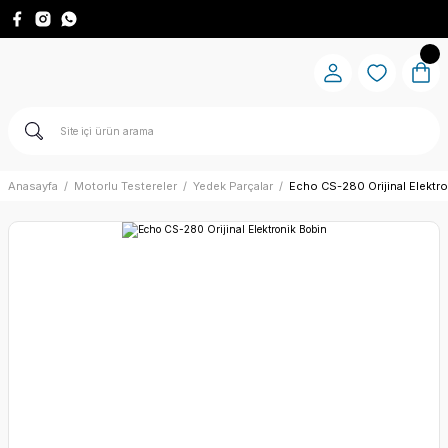
Anasayfa
Motorlu Testereler
Yedek Parçalar
Echo CS-280 Orijinal Elektr