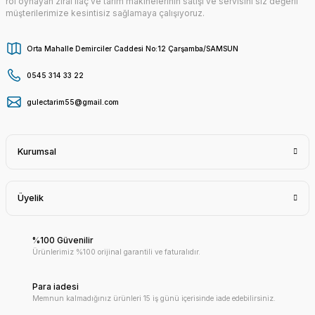
rol oynayan zirai ilaç ve tarım makinelerinin satışı ve servisini siz değerli
müşterilerimize kesintisiz sağlamaya çalışıyoruz.
Orta Mahalle Demirciler Caddesi No:12 Çarşamba/SAMSUN
0545 314 33 22
gulectarim55@gmail.com
Kurumsal
Üyelik
%100 Güvenilir
Ürünlerimiz %100 orijinal garantili ve faturalıdır.
Para iadesi
Memnun kalmadığınız ürünleri 15 iş günü içerisinde iade edebilirsiniz.