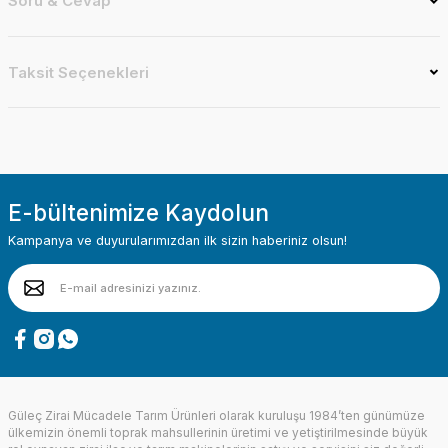
Soru & Cevap
Taksit Seçenekleri
E-bültenimize Kaydolun
Kampanya ve duyurularımızdan ilk sizin haberiniz olsun!
Güleç Zirai Mücadele Tarım Ürünleri olarak kuruluşu 1984’ten günümüze
ülkemizin önemli toprak mahsullerinin üretimi ve yetiştirilmesinde büyük