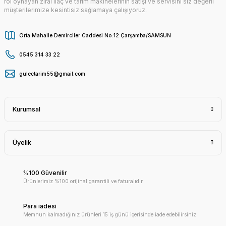
rol oynayan zirai ilaç ve tarım makinelerinin satışı ve servisini siz değerli
müşterilerimize kesintisiz sağlamaya çalışıyoruz.
Orta Mahalle Demirciler Caddesi No:12 Çarşamba/SAMSUN
0545 314 33 22
gulectarim55@gmail.com
Kurumsal
Üyelik
%100 Güvenilir
Ürünlerimiz %100 orijinal garantili ve faturalıdır.
Para iadesi
Memnun kalmadığınız ürünleri 15 iş günü içerisinde iade edebilirsiniz.