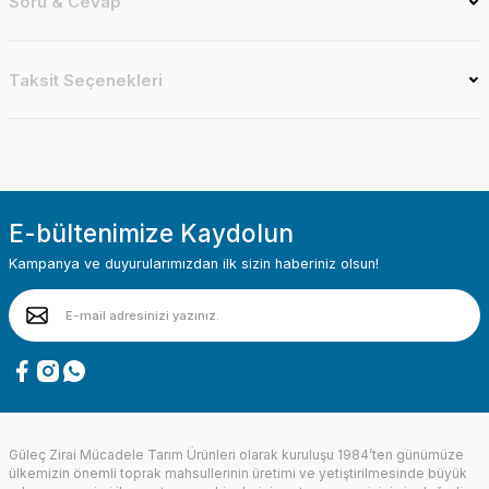
Soru & Cevap
Taksit Seçenekleri
E-bültenimize Kaydolun
Kampanya ve duyurularımızdan ilk sizin haberiniz olsun!
Güleç Zirai Mücadele Tarım Ürünleri olarak kuruluşu 1984’ten günümüze
ülkemizin önemli toprak mahsullerinin üretimi ve yetiştirilmesinde büyük